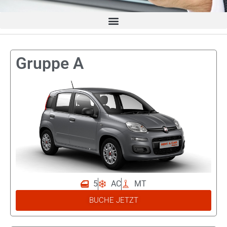
Gruppe A
5
AC
MT
Fiat
BUCHE JETZT
Panda