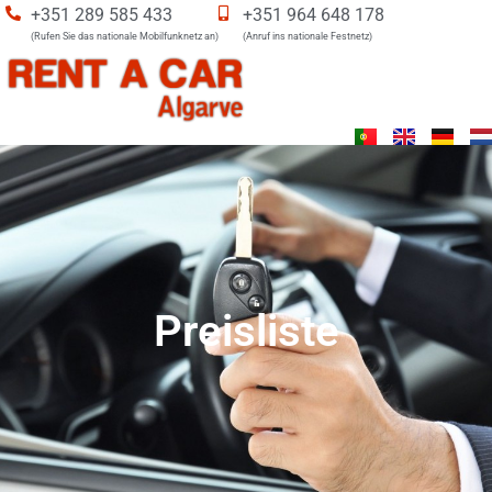
+351 289 585 433
+351 964 648 178
(Rufen Sie das nationale Mobilfunknetz an)
(Anruf ins nationale Festnetz)
Preisliste