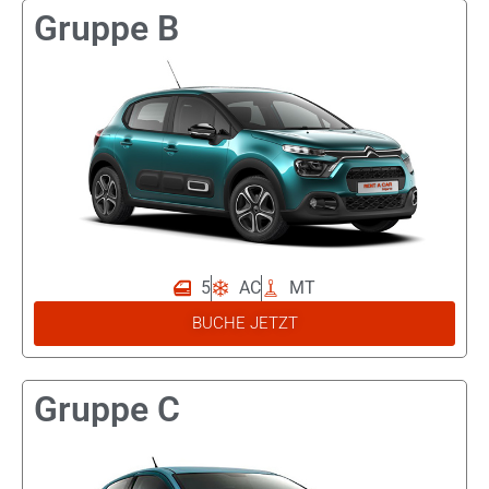
Gruppe B
5
AC
MT
Citroen
BUCHE JETZT
C3
Gruppe C