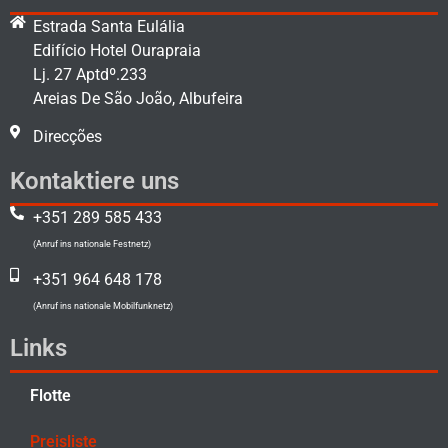
Estrada Santa Eulália
Edifício Hotel Ourapraia
Lj. 27 Aptdº.233
Areias De São João, Albufeira
Direcções
Kontaktiere uns
+351 289 585 433
(Anruf ins nationale Festnetz)
+351 964 648 178
(Anruf ins nationale Mobilfunknetz)
Links
Flotte
Preisliste