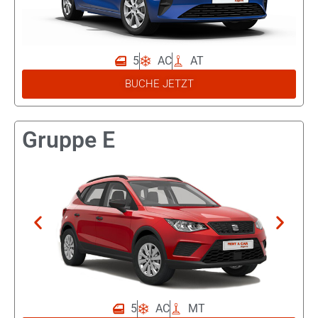
5
AC
AT
Opel
BUCHE JETZT
Corsa
Automatisch
Gruppe E
5
AC
MT