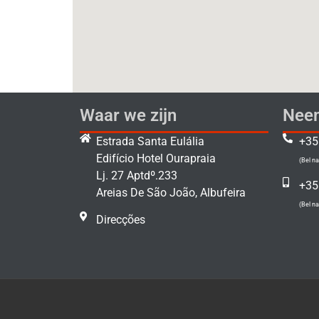
Waar we zijn
Neem
Estrada Santa Eulália
+35
Edifício Hotel Ourapraia
(Bel na
Lj. 27 Aptdº.233
+35
Areias De São João, Albufeira
(Bel na
Direcções