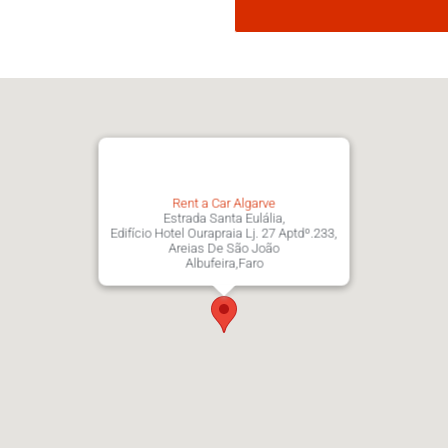
Rent a Car Algarve
Estrada Santa Eulália,
Edifício Hotel Ourapraia Lj. 27 Aptdº.233,
Areias De São João
Albufeira,Faro