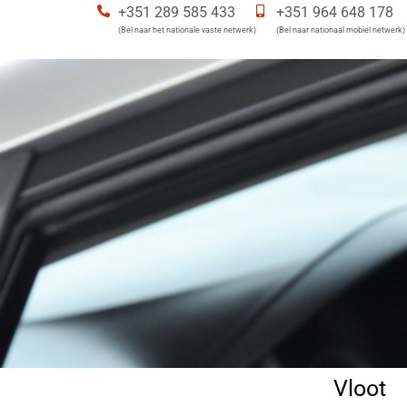
+351 289 585 433
+351 964 648 178
(Bel naar het nationale vaste netwerk)
(Bel naar nationaal mobiel netwerk)
Vloot