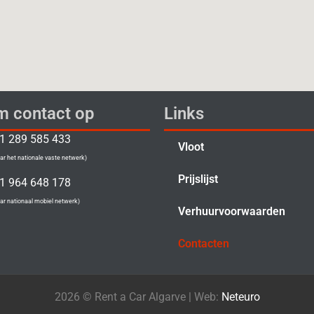
 contact op
Links
1 289 585 433
Vloot
ar het nationale vaste netwerk)
Prijslijst
1 964 648 178
ar nationaal mobiel netwerk)
Verhuurvoorwaarden
Contacten
2026 © Rent a Car Algarve | Web:
Neteuro